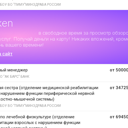
БОУ ВО "ПИМУ"МИНЗДРАВА РОССИИ
ken
льный заработок
в свободное время за просмотр обзор
услуг. Получай деньги на карту! Никаких вложений, кром
нь вашего времени!
а сайт
ный менеджер
от 50000
О "АК БАРС" БАНК
я сестра (отделение медицинской реабилитации
от 34725
 нарушением функции периферической нервной
костно-мышечной системы)
БОУ ВО "ПИМУ"МИНЗДРАВА РОССИИ
 по лечебной физкультуре (отделение
от 69450
итации взрослых с нарушением функции