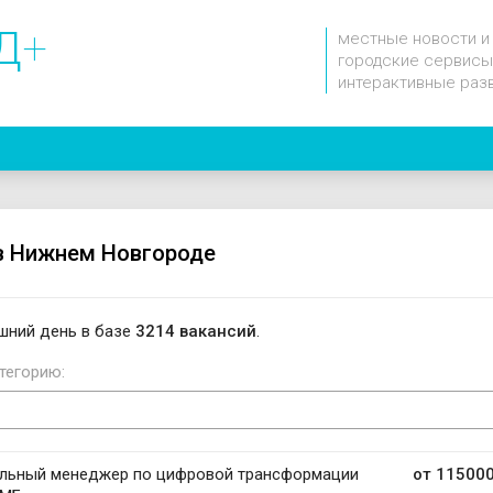
Д
+
местные новости и
городские сервисы
интерактивные раз
в Нижнем Новгороде
шний день в базе
3214 вакансий
.
тегорию:
альный менеджер по цифровой трансформации
от 115000