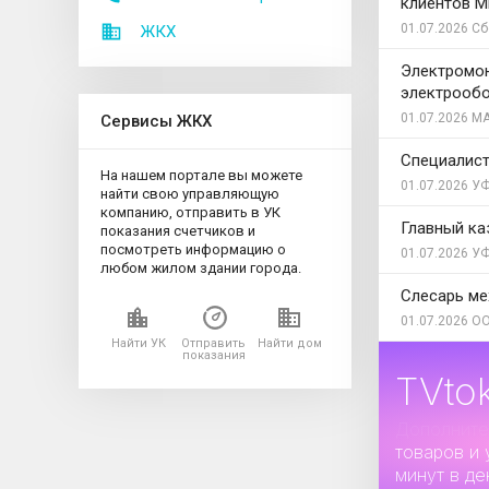
клиентов 
01.07.2026
Сб
ЖКХ
Электромон
электрооб
01.07.2026
МА
Сервисы ЖКХ
Cпециалист
На нашем портале вы можете
01.07.2026
УФ
найти свою управляющую
компанию, отправить в УК
Главный ка
показания счетчиков и
посмотреть информацию о
01.07.2026
УФ
любом жилом здании города.
Слесарь ме
01.07.2026
ОО
Найти УК
Отправить
Найти дом
показания
TVto
Дополните
товаров и 
минут в де