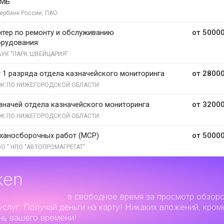
ММБ
ербанк России, ПАО
тер по ремонту и обслуживанию
от 50000
орудования
УК "ПАРК ШВЕЙЦАРИЯ"
 1 разряда отдела казначейского мониторинга
от 28000
К ПО НИЖЕГОРОДСКОЙ ОБЛАСТИ
значей отдела казначейского мониторинга
от 32000
К ПО НИЖЕГОРОДСКОЙ ОБЛАСТИ
ханосборочных работ (МСР)
от 50000
О " НПО "АВТОПРОМАГРЕГАТ"
ken
льный заработок
в свободное время за просмотр обзор
услуг. Получай деньги на карту! Никаких вложений, кром
нь вашего времени!