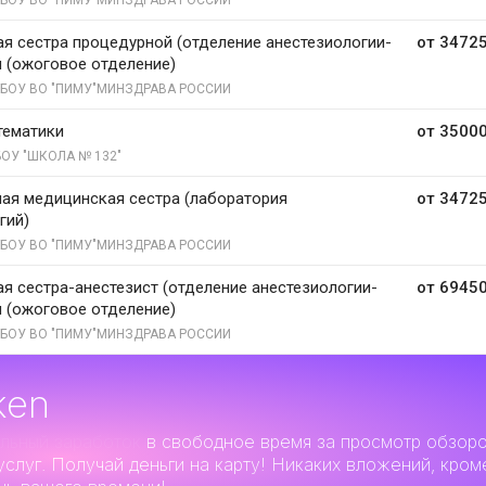
БОУ ВО "ПИМУ"МИНЗДРАВА РОССИИ
я сестра процедурной (отделение анестезиологии-
от 34725
 (ожоговое отделение)
БОУ ВО "ПИМУ"МИНЗДРАВА РОССИИ
тематики
от 35000
ОУ "ШКОЛА № 132"
ая медицинская сестра (лаборатория
от 34725
гий)
БОУ ВО "ПИМУ"МИНЗДРАВА РОССИИ
я сестра-анестезист (отделение анестезиологии-
от 69450
 (ожоговое отделение)
БОУ ВО "ПИМУ"МИНЗДРАВА РОССИИ
ken
льный заработок
в свободное время за просмотр обзор
услуг. Получай деньги на карту! Никаких вложений, кром