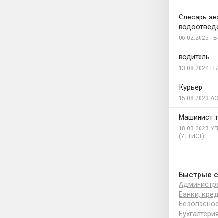
Слесарь ав
водоотвед
06.02.2025
ГБ
водитель
13.08.2024
ГБ
Курьер
15.08.2023
АО
Машинист т
18.03.2023
УП
(УТТИСТ)
Быстрые с
Администра
Банки, кре
Безопаснос
Бухгалтери