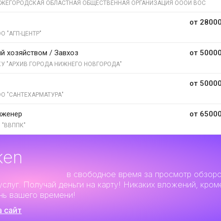
ЖЕГОРОДСКАЯ ОБЛАСТНАЯ ОБЩЕСТВЕННАЯ ОРГАНИЗАЦИЯ ОООИ ВОС
от 28000
О "АГП-ЦЕНТР"
 хозяйством / Завхоз
от 50000
У "АРХИВ ГОРОДА НИЖНЕГО НОВГОРОДА"
от 50000
О "САНТЕХАРМАТУРА"
нженер
от 65000
 "ВВППК"
ken
льный заработок
в свободное время за просмотр обзор
услуг. Получай деньги на карту! Никаких вложений, кром
нь вашего времени!
а сайт