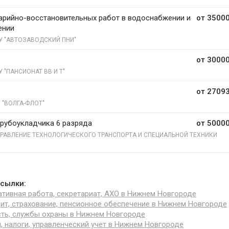
арийно-восстановительных работ в водоснабжении и
от 35000
ении
У "АВТОЗАВОДСКИЙ ПНИ"
от 30000
У "ПАНСИОНАТ ВВ И Т"
от 27093
 "ВОЛГА-ФЛОТ"
рубоукладчика 6 разряда
от 50000
РАВЛЕНИЕ ТЕХНОЛОГИЧЕСКОГО ТРАНСПОРТА И СПЕЦИАЛЬНОЙ ТЕХНИКИ
сылки:
тивная работа, секретариат, АХО в Нижнем Новгороде
дит, страхование, пенсионное обеспечение в Нижнем Новгороде
ть, службы охраны в Нижнем Новгороде
я, налоги, управленческий учет в Нижнем Новгороде