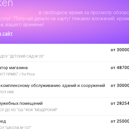
ken
льный заработок
в свободное время за просмотр обзор
услуг. Получай деньги на карту! Никаких вложений, кром
нь вашего времени!
а сайт
от 30000
ДОУ "ДЕТСКИЙ САД № 20"
тор магазина
от 48700
СТ ПРАЙС" / Fix Price
 комплексному обслуживанию зданий и сооружений
от 30000
ПОУ НИК
лужебных помещений
от 28254
ОУ ДО НО "СШ "ФОК "МЕЩЕРСКИЙ"
вед
от 25000
ОУ "ШКОЛА № 107"