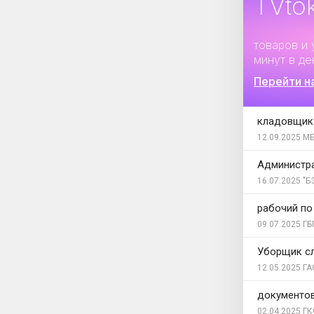
TVto
Дополните
товаров и 
минут в де
Перейти н
кладовщик
12.09.2025
МБ
Администра
16.07.2025
"БЭ
рабочий по
09.07.2025
ГБ
Уборщик с
12.05.2025
ГА
документо
02.04.2025
ГК