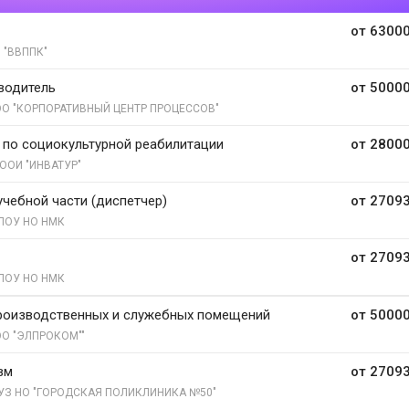
от 63000
 "ВВППК"
водитель
от 50000
О "КОРПОРАТИВНЫЙ ЦЕНТР ПРОЦЕССОВ"
 по социокультурной реабилитации
от 28000
ООИ "ИНВАТУР"
учебной части (диспетчер)
от 27093
ПОУ НО НМК
от 27093
ПОУ НО НМК
роизводственных и служебных помещений
от 50000
О "ЭЛПРОКОМ""
вм
от 27093
УЗ НО "ГОРОДСКАЯ ПОЛИКЛИНИКА №50"