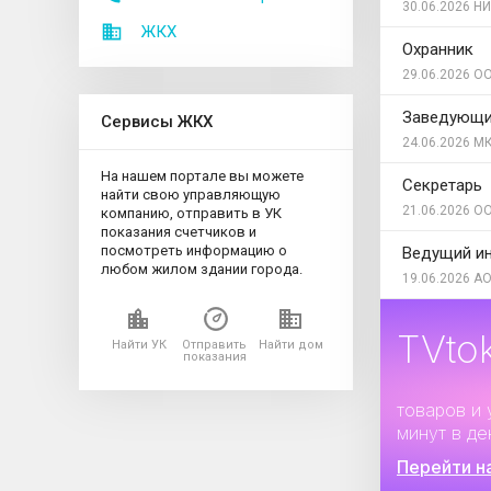
30.06.2026
НИ
ЖКХ
Охранник
29.06.2026
ОО
Заведующий
Сервисы ЖКХ
24.06.2026
МК
На нашем портале вы можете
Секретарь
найти свою управляющую
21.06.2026
ОО
компанию, отправить в УК
показания счетчиков и
посмотреть информацию о
Ведущий и
любом жилом здании города.
19.06.2026
АО
TVto
Найти УК
Отправить
Найти дом
показания
Дополните
товаров и 
минут в де
Перейти н