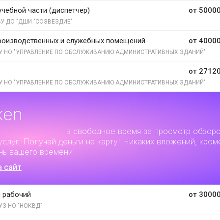
учебной части (диспетчер)
от 50000
У ДО "ДШИ "СОЗВЕЗДИЕ"
роизводственных и служебных помещений
от 40000
У НО "УПРАВЛЕНИЕ ПО ОБСЛУЖИВАНИЮ АДМИНИСТРАТИВНЫХ ЗДАНИЙ"
от 27120
У НО "УПРАВЛЕНИЕ ПО ОБСЛУЖИВАНИЮ АДМИНИСТРАТИВНЫХ ЗДАНИЙ"
ken
льный заработок
в свободное время за просмотр обзор
услуг. Получай деньги на карту! Никаких вложений, кром
нь вашего времени!
а сайт
 рабочий
от 30000
УЗ НО "НОКВД"