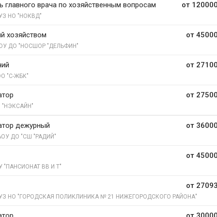
ь главного врача по хозяйственным вопросам
от 120000
УЗ НО "НОКВД"
й хозяйством
от 45000
ОУ ДО "НОСШОР "ДЕЛЬФИН"
чий
от 27100
О "С-ЖБК"
атор
от 27500
 "НЭКСАЙН"
атор дежурный
от 36000
ОУ ДО "СШ "РАДИЙ"
от 45000
У "ПАНСИОНАТ ВВ И Т"
от 27093
УЗ НО "ГОРОДСКАЯ ПОЛИКЛИНИКА № 21 НИЖЕГОРОДСКОГО РАЙОНА"
атор
от 30000