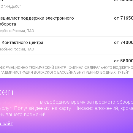
О "ЯНДЕКС"
ециалист поддержки электронного
от 71650
оборота
ербанк России, ПАО
 Контактного центра
от 74000
ербанк России, ПАО
от 58000
ФОРМАЦИОННО-ТЕХНИЧЕСКИЙ ЦЕНТР - ФИЛИАЛ ФЕДЕРАЛЬНОГО БЮДЖЕТН
 "АДМИНИСТРАЦИЯ ВОЛЖСКОГО БАССЕЙНА ВНУТРЕННИХ ВОДНЫХ ПУТЕЙ"
ken
льный заработок
в свободное время за просмотр обзор
услуг. Получай деньги на карту! Никаких вложений, кром
нь вашего времени!
а сайт