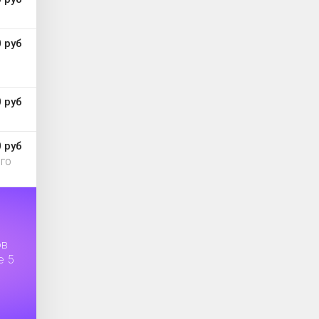
 руб
 руб
 руб
ОГО
ов
е 5