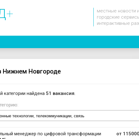
Д
+
местные новости 
городские сервисы
интерактивные ра
в Нижнем Новгороде
й категории найдена
51 вакансия
.
тегорию:
альный менеджер по цифровой трансформации
от 115000