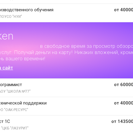
изводственного обучения
от 40000
ПОУСО "НУИ"
ken
льный заработок
в свободное время за просмотр обзор
услуг. Получай деньги на карту! Никаких вложений, кром
нь вашего времени!
а сайт
рограммист
от 60000
ОУ "ШКОЛА №77"
ехнической поддержки
от 40000
О "ОАК-РЕСУРС"
ст 1С
от 143500
 "ЦКБ "ЛАЗУРИТ"