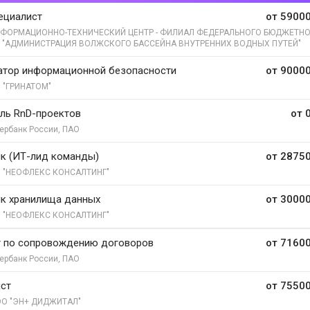
ециалист
от 59000
ФОРМАЦИОННО-ТЕХНИЧЕСКИЙ ЦЕНТР - ФИЛИАЛ ФЕДЕРАЛЬНОГО БЮДЖЕТН
 "АДМИНИСТРАЦИЯ ВОЛЖСКОГО БАССЕЙНА ВНУТРЕННИХ ВОДНЫХ ПУТЕЙ"
атор информационной безопасности
от 90000
 "ГРИНАТОМ"
ль RnD-проектов
от 
ербанк России, ПАО
к (ИТ-лид команды)
от 28750
 "НЕОФЛЕКС КОНСАЛТИНГ"
к хранилища данных
от 30000
 "НЕОФЛЕКС КОНСАЛТИНГ"
т по сопровождению договоров
от 71600
ербанк России, ПАО
ист
от 75500
О "ЭН+ ДИДЖИТАЛ"