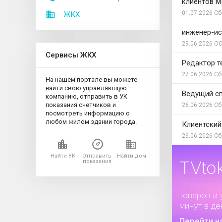
клиентов 
01.07.2026
Сб
ЖКХ
инженер-ис
29.06.2026
ОО
Сервисы ЖКХ
Редактор т
27.06.2026
Сб
На нашем портале вы можете
найти свою управляющую
Ведущий сп
компанию, отправить в УК
показания счетчиков и
26.06.2026
Сб
посмотреть информацию о
любом жилом здании города.
Клиентский
26.06.2026
Сб
Найти УК
Отправить
Найти дом
TVto
показания
Дополните
товаров и 
минут в де
Перейти н