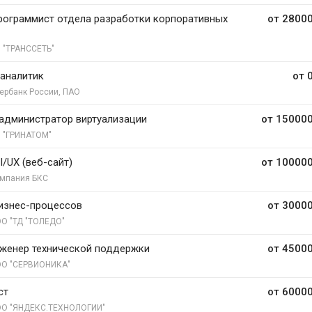
ограммист отдела разработки корпоративных
от 28000
 "ТРАНССЕТЬ"
аналитик
от 
ербанк России, ПАО
администратор виртуализации
от 150000
 "ГРИНАТОМ"
I/UX (веб-сайт)
от 100000
мпания БКС
изнес-процессов
от 30000
О "ТД "ТОЛЕДО"
женер технической поддержки
от 45000
О "СЕРВИОНИКА"
ст
от 60000
О "ЯНДЕКС.ТЕХНОЛОГИИ"