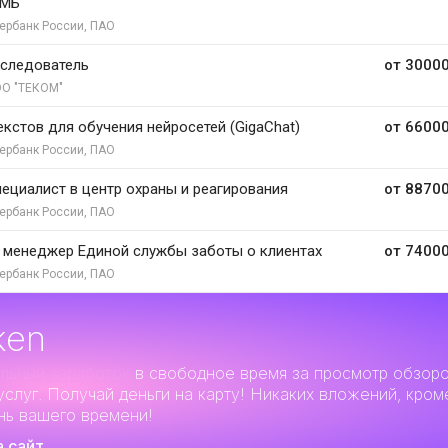
ММБ
ербанк России, ПАО
следователь
от 30000
О "ТЕКОМ"
екстов для обучения нейросетей (GigaChat)
от 66000
ербанк России, ПАО
ециалист в центр охраны и реагирования
от 88700
ербанк России, ПАО
 менеджер Единой службы заботы о клиентах
от 74000
ербанк России, ПАО
ken
льный заработок
в свободное время за просмотр обзор
услуг. Получай деньги на карту! Никаких вложений, кром
нь вашего времени!
а сайт