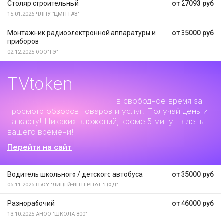
Столяр строительный
от 27093 руб
15.01.2026
ЧЛПУ "ЦМП ГАЗ"
Монтажник радиоэлектронной аппаратуры и
от 35000 руб
приборов
02.12.2025
ООО"ТЭ"
TVtoken
Дополнительный заработок
в свободное время за
просмотр обзоров товаров и услуг. Получай деньги
на карту! Никаких вложений, кроме 5 минут в день
вашего времени!
Перейти на сайт
Водитель школьного / детского автобуса
от 35000 руб
05.11.2025
ГБОУ "ЛИЦЕЙ-ИНТЕРНАТ "ЦОД"
Разнорабочий
от 46000 руб
13.10.2025
АНОО "ШКОЛА 800"