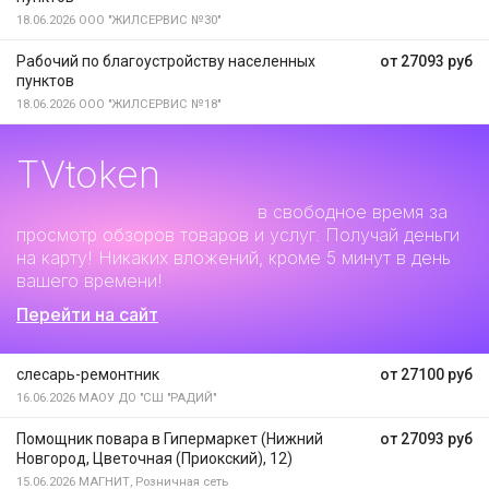
18.06.2026
ООО "ЖИЛСЕРВИС №30"
Рабочий по благоустройству населенных
от 27093 руб
пунктов
18.06.2026
ООО "ЖИЛСЕРВИС №18"
TVtoken
Дополнительный заработок
в свободное время за
просмотр обзоров товаров и услуг. Получай деньги
на карту! Никаких вложений, кроме 5 минут в день
вашего времени!
Перейти на сайт
слесарь-ремонтник
от 27100 руб
16.06.2026
МАОУ ДО "СШ "РАДИЙ"
Помощник повара в Гипермаркет (Нижний
от 27093 руб
Новгород, Цветочная (Приокский), 12)
15.06.2026
МАГНИТ, Розничная сеть