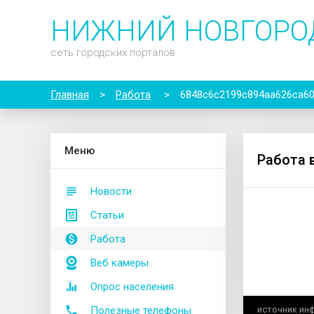
НИЖНИЙ НОВГОРО
сеть городских порталов
Главная
>
Работа
>
6848c6c2199c894aa626ca6
М
еню
Работа 
Новости
Статьи
Работа
Веб камеры
Опрос населения
Полезные телефоны
источник ин