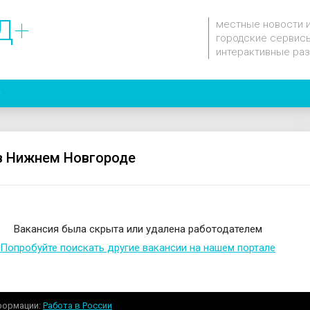
Д
+
местные новости 
городские сервисы
интерактивные ра
0
в Нижнем Новгороде
Вакансия была скрыта или удалена работодателем
Попробуйте поискать другие вакансии на нашем портале
формации
Работа в России