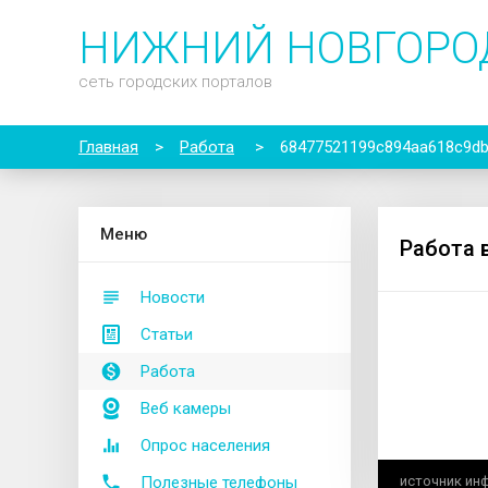
НИЖНИЙ НОВГОРО
сеть городских порталов
Главная
>
Работа
>
68477521199c894aa618c9d
М
еню
Работа 
Новости
Статьи
Работа
Веб камеры
Опрос населения
Полезные телефоны
источник ин