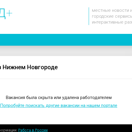
Д
+
местные новости 
городские сервисы
интерактивные ра
b
в Нижнем Новгороде
Вакансия была скрыта или удалена работодателем
Попробуйте поискать другие вакансии на нашем портале
формации
Работа в России