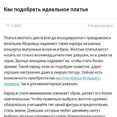
Как подобрать идеальное платье
17.11.2021
610 просмотров
Платья желтого цвета всегда ассоциируются с праздником и
весельем. Модницы надевают такие наряды на разные
концерты, выпускные встречи и балы. Желтые платья могут
носить не только восемнадцатилетние девушки, но и дамы за
сорок. Зрелые женщины надевают их, чтобы стать более
яркими. Такой наряд, если он подобран грамотно, дарит
хорошее настроение даже в хмурую погоду. Сейчас есть
возможность приобрести как
желтое платье большого
размера
, так и для миниатюрных девушек.
Наряд в стиле минимализм освежает образ, делает его более
оригинальным. Чтобы правильно выбрать желтое одеяние,
обязательно учитывайте тип своей фигуры и предпочтения,
стиль жизни. Девушки, которые любит динамику, могут
выбрать модели спортивного стиля. Романтичные натуры