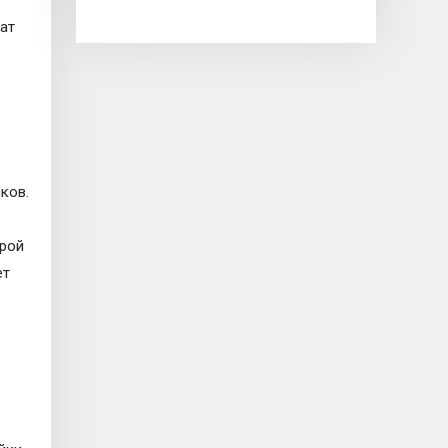
мат
ков.
урой
ет