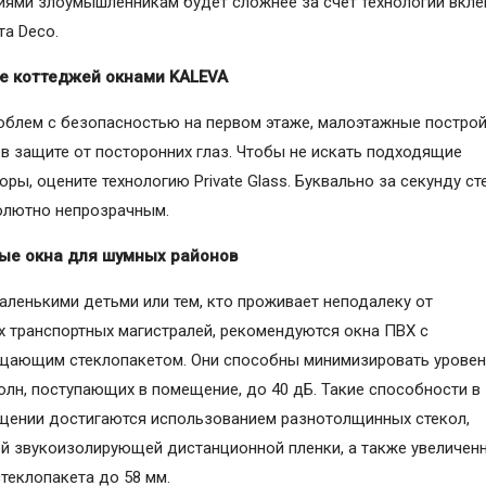
ями злоумышленникам будет сложнее за счет технологии вкле
та Deco.
е коттеджей окнами KALEVA
блем с безопасностью на первом этаже, малоэтажные постро
в защите от посторонних глаз. Чтобы не искать подходящие
ры, оцените технологию Private Glass. Буквально за секунду ст
олютно непрозрачным.
ые окна для шумных районов
аленькими детьми или тем, кто проживает неподалеку от
 транспортных магистралей, рекомендуются окна ПВХ с
щающим стеклопакетом. Они способны минимизировать уровен
олн, поступающих в помещение, до 40 дБ. Такие способности в
ении достигаются использованием разнотолщинных стекол,
й звукоизолирующей дистанционной пленки, а также увеличен
теклопакета до 58 мм.