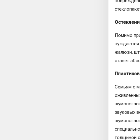
повреждени
стеклопаке
Остеклени
Помимо про
нуждаются 
жалюзи, што
станет абс
Пластиков
Семьям с м
оживленных
шумопогло
звуковых в
шумопоглощ
специально
толщиной с