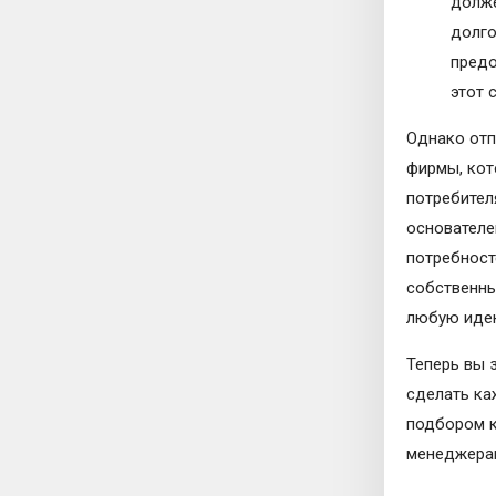
долже
долго
предо
этот 
Однако отп
фирмы, кот
потребител
основателе
потребност
собственны
любую идею
Теперь вы 
сделать ка
подбором к
менеджерам