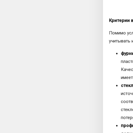
Критерии 
Помимо усл
учитывать 
фурн
пласт
Качес
имеет
стек
источ
соотв
стекл
потер
проф