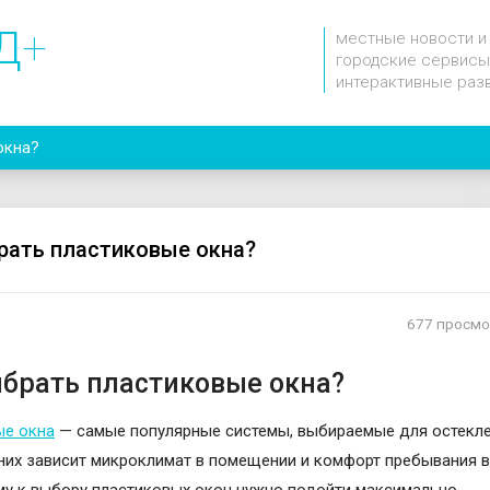
Д
+
местные новости и
городские сервисы
интерактивные раз
окна?
рать пластиковые окна?
677 просм
ыбрать пластиковые окна?
ые окна
— самые популярные системы, выбираемые для остекле
них зависит микроклимат в помещении и комфорт пребывания в
му к выбору пластиковых окон нужно подойти максимально