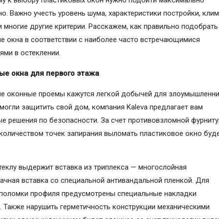
но. Важно учесть уровень шума, характеристики постройки, кли
и многие другие критерии. Расскажем, как правильно подобрать
е окна в соответствии с наиболее часто встречающимися
ями в остеклении.
ые окна для первого этажа
е оконные проемы кажутся легкой добычей для злоумышленни
могли защитить свой дом, компания Kaleva предлагает вам
е решения по безопасности. За счет противовзломной фурнит
количеством точек запирания выломать пластиковое окно буд
теклу выдержит вставка из триплекса — многослойная
ачная вставка со специальной антивандальной пленкой. Для
поломки профиля предусмотрены специальные накладки
n+. Также нарушить герметичность конструкции механическими