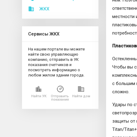
ответствен
ЖКХ
местности 
пластиковы
потребност
Сервисы ЖКХ
Пластиков
На нашем портале вы можете
найти свою управляющую
Остекленны
компанию, отправить в УК
показания счетчиков и
Чтобы вы с
посмотреть информацию о
комплексны
любом жилом здании города.
с большим 
сложно.
Найти УК
Отправить
Найти дом
показания
Удары по с
светопрозр
защиты от 
Titan/Tita