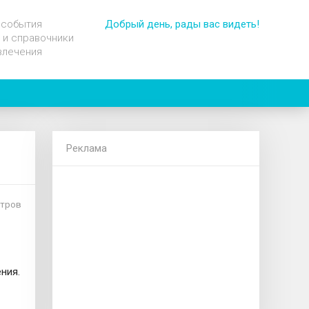
 события
Добрый день, рады вас видеть!
 и справочники
влечения
Реклама
отров
ния.