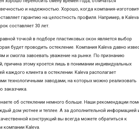
н хорошо переносить смену времен года, отличаться
вечностью и надежностью. Хорошо, когда компания-изготовит
ставляет гарантию на целостность профиля. Например, в Kaleva
срок составляет 30 лет.
равной точкой в подборе пластиковых окон является выбор
орая будет проводить остекление. Компания Kaleva давно изве
ям и смогла завоевать уважение на рынке. По признанию
й, причина этому кроется лишь в понимании индивидуальных
ей каждого клиента в остеклении. Kaleva располагает
ми технологичными заводами, на которых можно реализовать
 заказчика.
знаете об остеклении немного больше. Наши рекомендации пом
ждый дом уютнее и теплее. А за дополнительной информацией 
ачественной конструкций вы всегда можете обратиться к
 компании Kaleva.