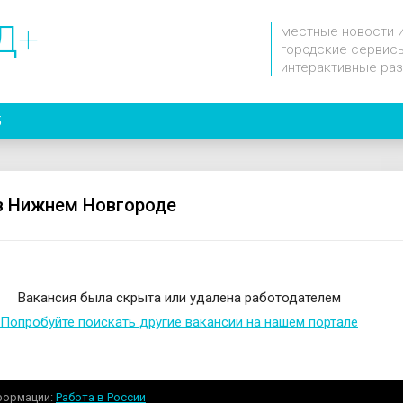
Д
+
местные новости 
городские сервисы
интерактивные ра
5
в Нижнем Новгороде
Вакансия была скрыта или удалена работодателем
Попробуйте поискать другие вакансии на нашем портале
формации
Работа в России