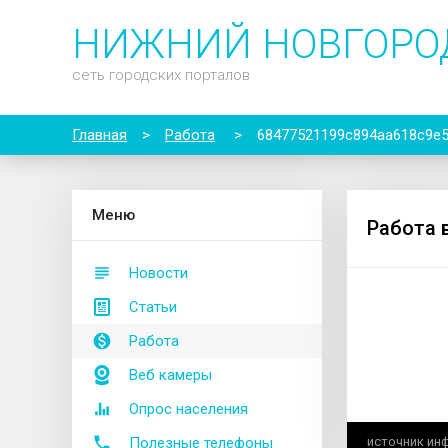
НИЖНИЙ НОВГОРО
сеть городских порталов
Главная
>
Работа
>
68477521199c894aa618c9e
М
еню
Работа 
Новости
Статьи
Работа
Веб камеры
Опрос населения
Полезные телефоны
источник ин